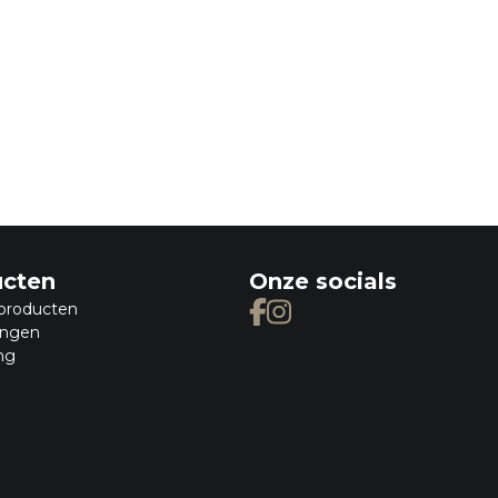
ucten
Onze socials
producten
ingen
ng