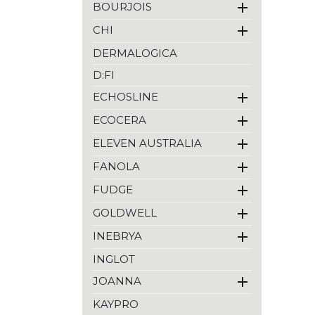

BOURJOIS
Inebrya
Inglot

CHI
Joanna
Kaypro
DERMALOGICA
Kérastase
Kundal
D:FI
Lisap

ECHOSLINE
Londa
L'anza

ECOCERA
L'oréal Paris
L'oréal

ELEVEN AUSTRALIA
Malibu C

FANOLA
Matrix
Max Factor

FUDGE
Maybelline
Medisept

GOLDWELL
Moroccanoil
Nioxin

INEBRYA
No Inhibition
INGLOT
Olaplex
Olivia Garden

JOANNA
Proraso
Purito Seoul
KAYPRO
Redken