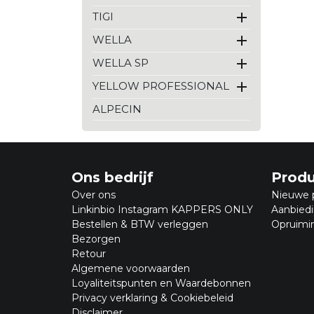

TIGI

WELLA

WELLA SP

YELLOW PROFESSIONAL
ALPECIN
Ons bedrijf
Prod
Over ons
Nieuwe 
Linkinbio Instagram KAPPERS ONLY
Aanbied
Bestellen & BTW verleggen
Opruimi
Bezorgen
Retour
Algemene voorwaarden
Loyaliteitspunten en Waardebonnen
Privacy verklaring & Cookiebeleid
Disclaimer