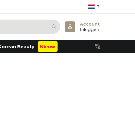
Account
Inloggen
Korean Beauty
Nieuw
Anua
Atopalm
Barulab
Derma:B
Dr. Althea
Dr. Melaxin
Haruharu Wonder
Julyme
Lagom
Missha
Mary & May
Pestlo
Petitfee
Realbarrier