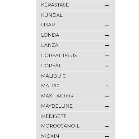

KÉRASTASE
Reuzel
Revlon
KUNDAL
St Tropez
Revlon Make-Up

LISAP
Rimmel

LONDA
Schwarzkopf
Sebastian

L'ANZA
Selective
Tigi

L'ORÉAL PARIS
Wella
Wella Sp

L'ORÉAL
Yellow Professional
MALIBU C
Alpecin

MATRIX

MAX FACTOR

MAYBELLINE
MEDISEPT

MOROCCANOIL

NIOXIN