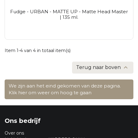
Fudge - URBAN - MATTE UP - Matte Head Master
| 135 ml.
Item 1-4 van 4 in totaal item(s)

Terug naar boven
We zijn aan het eind gekomen van deze pagina.
Klik hier om weer om hoog te gaan
Ons bedrijf
Over ons