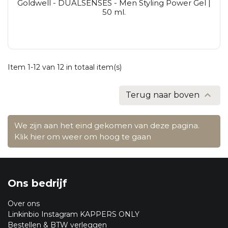
Goldwell - DUALSENSES - Men Styling Power Gel |
50 ml.
Item 1-12 van 12 in totaal item(s)

Terug naar boven
We zijn aan het eind gekomen van deze pagina.
Klik hier om weer om hoog te gaan
Ons bedrijf
Over ons
Linkinbio Instagram KAPPERS ONLY
Bestellen & BTW verleggen