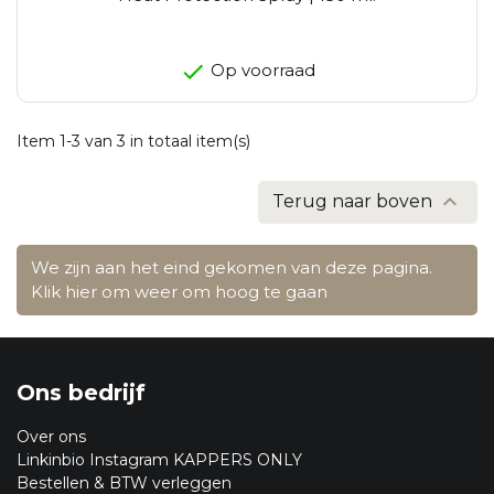
Op voorraad
Item 1-3 van 3 in totaal item(s)

Terug naar boven
We zijn aan het eind gekomen van deze pagina.
Klik hier om weer om hoog te gaan
Ons bedrijf
Over ons
Linkinbio Instagram KAPPERS ONLY
Bestellen & BTW verleggen