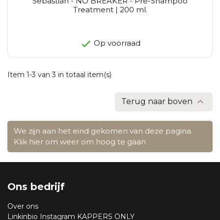
Sebastian - NO BREAKER - Pre-Shampoo
Treatment | 200 ml.
Op voorraad
Item 1-3 van 3 in totaal item(s)

Terug naar boven
We zijn aan het eind gekomen van deze pagina.
Klik hier om weer om hoog te gaan
Ons bedrijf
Over ons
Linkinbio Instagram KAPPERS ONLY