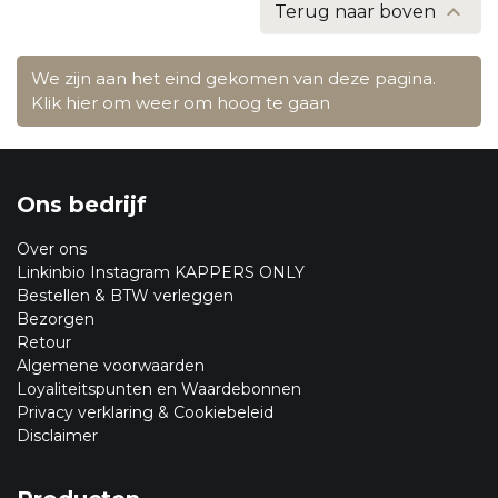

Terug naar boven
We zijn aan het eind gekomen van deze pagina.
Klik hier om weer om hoog te gaan
Ons bedrijf
Over ons
Linkinbio Instagram KAPPERS ONLY
Bestellen & BTW verleggen
Bezorgen
Retour
Algemene voorwaarden
Loyaliteitspunten en Waardebonnen
Privacy verklaring & Cookiebeleid
Disclaimer