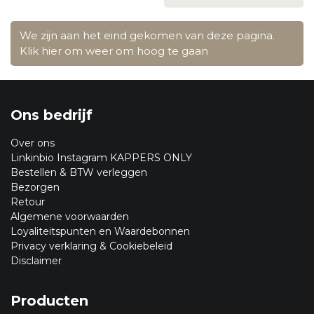
We zijn aan het eind gekomen van deze pagina.
Klik hier om weer om hoog te gaan
Ons bedrijf
Over ons
Linkinbio Instagram KAPPERS ONLY
Bestellen & BTW verleggen
Bezorgen
Retour
Algemene voorwaarden
Loyaliteitspunten en Waardebonnen
Privacy verklaring & Cookiebeleid
Disclaimer
Producten