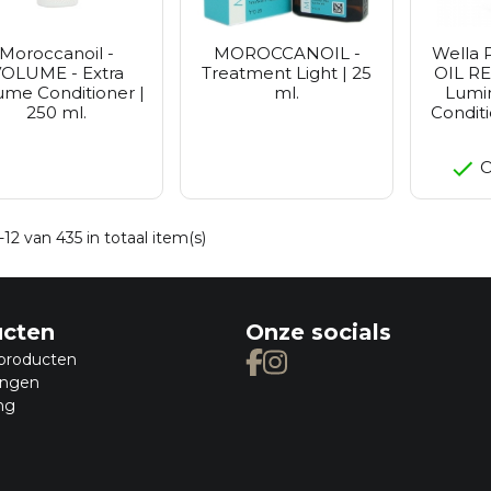
Moroccanoil -
MOROCCANOIL -
Wella P
OLUME - Extra
Treatment Light | 25
OIL R
ume Conditioner |
ml.
Lumin
250 ml.
Conditi
O
-12 van 435 in totaal item(s)
ucten
Onze socials
producten
ingen
ng