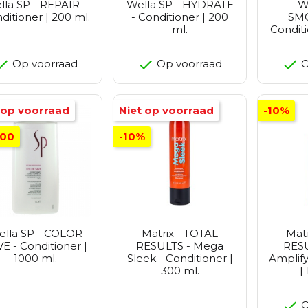
lla SP - REPAIR -
Wella SP - HYDRATE
W
ditioner | 200 ml.
- Conditioner | 200
SM
ml.
Conditi
Op voorraad
Op voorraad
O
 op voorraad
Niet op voorraad
-10%
,00
-10%
ella SP - COLOR
Matrix - TOTAL
Matr
E - Conditioner |
RESULTS - Mega
RESU
1000 ml.
Sleek - Conditioner |
Amplify
300 ml.
|
O