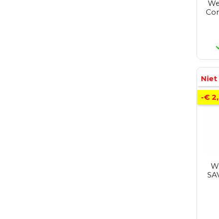
We
Reuzel
Con
Revlon
St Tropez
Revlon Make-Up
Rimmel
Schwarzkopf
Sebastian
Selective
Niet
Tigi
Wella
-€ 2
Wella Sp
Yellow Professional
Alpecin
W
SAV