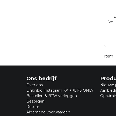
V
Vol
Item 1
Ons bedrijf
Prod
Over ons
Nieuwe 
Linkinbio Instagram KAPPERS ONLY
Aanbied
Bestellen & BTW verleggen
Opruimi
Bezorgen
Retour
Algemene voorwaarden