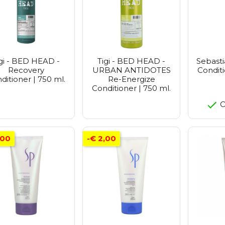
gi - BED HEAD -
Tigi - BED HEAD -
Sebasti
Recovery
URBAN ANTIDOTES
Conditi
ditioner | 750 ml.
Re-Energize
Conditioner | 750 ml.
O
,00
-€ 2,00