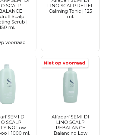
ARF SEMI DI
Alfaparf SEMI DI
NO SCALP
LINO SCALP RELIEF
BALANCE
Calming Tonic | 125
ruff Scalp
ml.
ating Scrub |
150 ml.
p voorraad
Niet op voorraad
parf SEMI DI
Alfaparf SEMI DI
NO SCALP
LINO SCALP
FYING Low
REBALANCE
o | 1000 ml.
Balancing Low