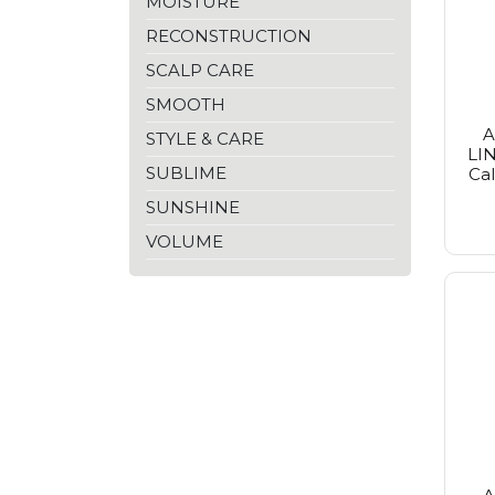
MOISTURE
Inebrya
Inglot
RECONSTRUCTION
Joanna
SCALP CARE
Kaypro
Kérastase
SMOOTH
Kundal
A
Lisap
STYLE & CARE
LI
Londa
SUBLIME
Ca
L'anza
L'oréal Paris
SUNSHINE
L'oréal
VOLUME
Malibu C
Matrix
Max Factor
Maybelline
Medisept
Moroccanoil
Nioxin
No Inhibition
Olaplex
Olivia Garden
Proraso
Purito Seoul
Redken