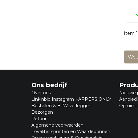
Item 1
We z
Ons bedrijf
Prod
Over ons
Nieuwe 
Linkinbio Instagram KAPPERS ONLY
Aanbied
Bestellen & BTW verleggen
Opruimi
Bezorgen
Retour
Algemene voorwaarden
Loyaliteitspunten en Waardebonnen