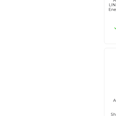
A
Reuzel
LI
Revlon
Ene
St Tropez
Revlon Make-Up
Rimmel
Schwarzkopf
Sebastian
Selective
Tigi
Wella
Wella Sp
Yellow Professional
Alpecin
A
Sh