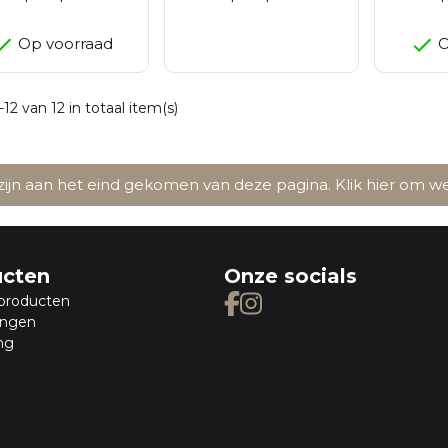
Op voorraad
O
-12 van 12 in totaal item(s)
ijn aan het eind gekomen van deze pagina.
Klik hier om 
ucten
Onze socials
producten
ingen
ng