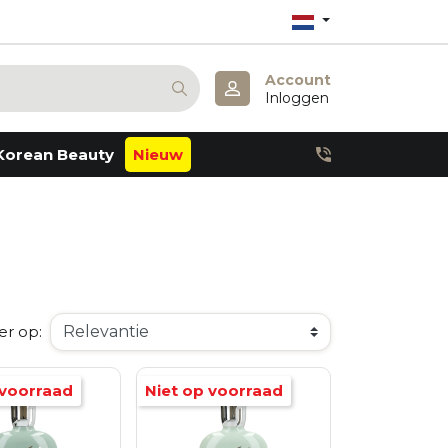
Account
Inloggen
Korean Beauty
Nieuw
Anua
Atopalm
Barulab
Derma:B
Dr. Althea
Dr. Melaxin
Haruharu Wonder
Julyme
er op:
Lagom
Missha
Mary & May
 voorraad
Niet op voorraad
Pestlo
Petitfee
Realbarrier