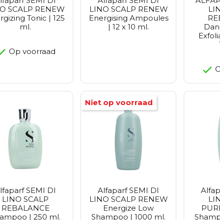
lfaparf SEMI DI
Alfaparf SEMI DI
ALFAP
NO SCALP RENEW
LINO SCALP RENEW
LI
rgizing Tonic | 125
Energising Ampoules
RE
ml.
| 12 x 10 ml.
Dand
Exfoli
Op voorraad
O
Niet op voorraad
lfaparf SEMI DI
Alfaparf SEMI DI
Alfa
LINO SCALP
LINO SCALP RENEW
LI
REBALANCE
Energize Low
PURI
ampoo | 250 ml.
Shampoo | 1000 ml.
Shampo