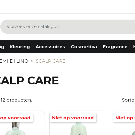
ng
Kleuring
Accessoires
Cosmetica
Fragrance
rspray / Lak
Verf
Borstels
Ogen
Lattafa
EMI DI LINO
SCALP CARE
ay
Oxydanten
Folie & Papier
Lippen
Mexx
usse
Blonderen
Handschoenen
Gezicht
Ontkleuren
Kammen
Nagels
CALP CARE
m
Accessoires
Kapmantels
Tools
ta / Klei, Crème, Wax
Diversen
Klemmen
der
Kwasten
ion & Serum
Pompjes
n 12 producten.
Sorte
tebescherming
Scharen
Spelden
Tondeuse-Tools
 op voorraad
Niet op voorraad
Niet op
Tools