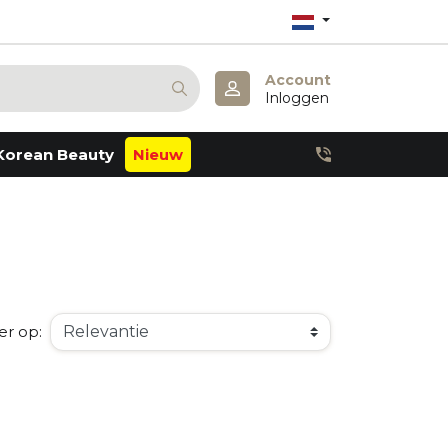
Account
Inloggen
Korean Beauty
Nieuw
Anua
Atopalm
Barulab
Derma:B
Dr. Althea
Dr. Melaxin
Haruharu Wonder
Julyme
er op:
Lagom
Missha
Mary & May
Pestlo
Petitfee
Realbarrier