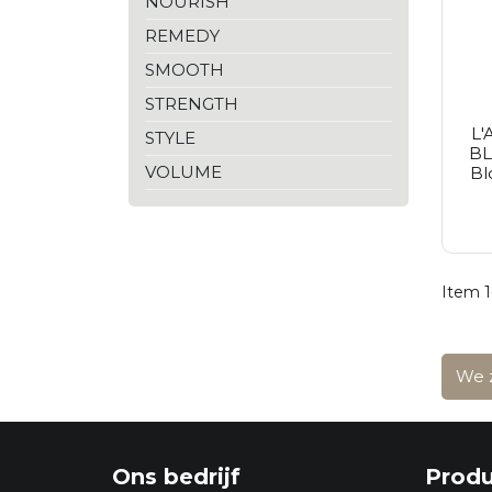
NOURISH
Inebrya
Inglot
REMEDY
Joanna
SMOOTH
Kaypro
Kérastase
STRENGTH
Kundal
L'
Lisap
STYLE
BL
Londa
VOLUME
Bl
L'anza
L'oréal Paris
L'oréal
Malibu C
Matrix
Max Factor
Item 1
Maybelline
Medisept
Moroccanoil
Nioxin
We z
No Inhibition
Olaplex
Olivia Garden
Proraso
Purito Seoul
Ons bedrijf
Prod
Redken