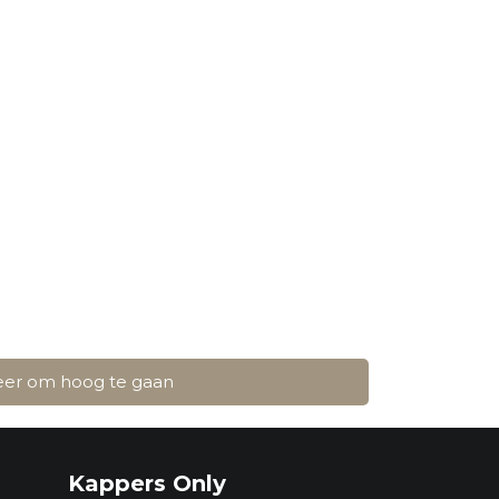
Purito Seoul
Vt Cosmetics
Zeroid
weer om hoog te gaan
Kappers Only