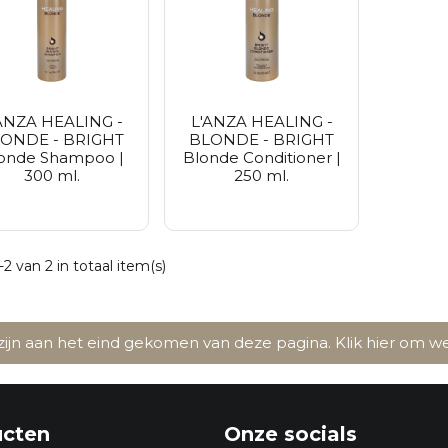
ANZA HEALING -
L'ANZA HEALING -
ONDE - BRIGHT
BLONDE - BRIGHT
onde Shampoo |
Blonde Conditioner |
300 ml.
250 ml.
-2 van 2 in totaal item(s)
ijn aan het eind gekomen van deze pagina.
Klik hier om 
ucten
Onze socials