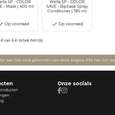
ella SP - COLOR
Wella SP - COLOR
E - Mask | 400 ml.
SAVE - Biphase Spray
Conditioner | 185 ml.
Op voorraad
Op voorraad
-6 van 6 in totaal item(s)
ijn aan het eind gekomen van deze pagina.
Klik hier om 
ucten
Onze socials
producten
ingen
ng