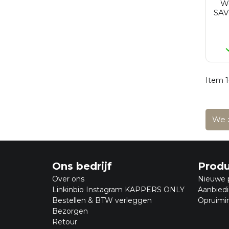
W
Reuzel
SAV
Revlon
St Tropez
Revlon Make-Up
Rimmel
Schwarzkopf
Sebastian
Selective
Item 1
Tigi
Wella
Wella Sp
Yellow Professional
We z
Alpecin
Ons bedrijf
Prod
Over ons
Nieuwe 
Linkinbio Instagram KAPPERS ONLY
Aanbied
Bestellen & BTW verleggen
Opruimi
Bezorgen
Retour