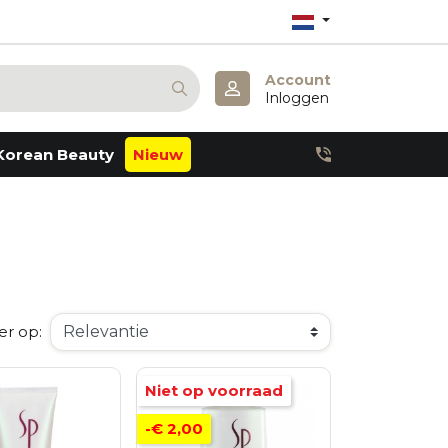
Account
Inloggen
Korean Beauty
Nieuw
Anua
Atopalm
Barulab
Derma:B
Dr. Althea
Dr. Melaxin
Haruharu Wonder
Julyme
er op:
Lagom
Missha
Mary & May
Niet op voorraad
Pestlo
Petitfee
-€ 2,00
Realbarrier