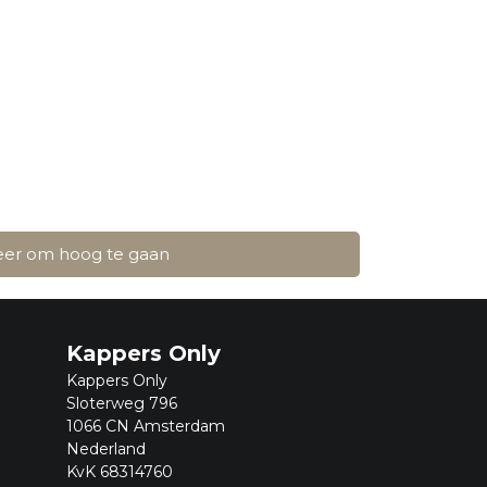
weer om hoog te gaan
Kappers Only
Kappers Only
Sloterweg 796
1066 CN Amsterdam
Nederland
KvK 68314760