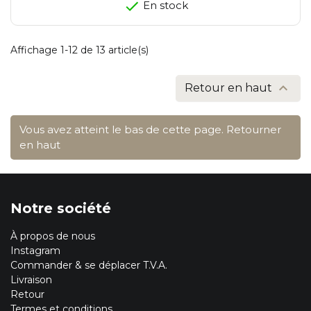
En stock
Affichage 1-12 de 13 article(s)

Retour en haut
Vous avez atteint le bas de cette page.
Retourner
en haut
Notre société
À propos de nous
Instagram
Commander & se déplacer T.V.A.
Livraison
Retour
Termes et conditions