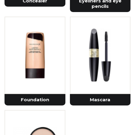
Concealer
Eyeliners and eye
pencils
Foundation
Mascara