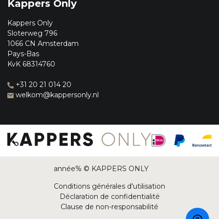
Kappers Only
Kappers Only
Sloterweg 796
1066 CN Amsterdam
Pays-Bas
KvK 68314760
+31 20 21 014 20
welkom@kappersonly.nl
année% © KAPPERS ONLY
Conditions générales d'utilisation
Déclaration de confidentialité
Clause de non-responsabilité