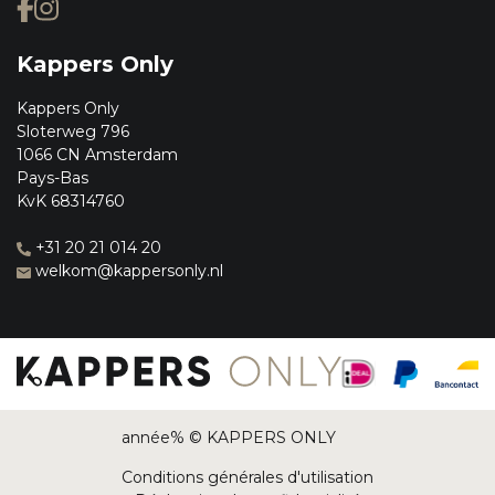
Kappers Only
Kappers Only
Sloterweg 796
1066 CN Amsterdam
Pays-Bas
KvK 68314760
+31 20 21 014 20
welkom@kappersonly.nl
année% © KAPPERS ONLY
Conditions générales d'utilisation