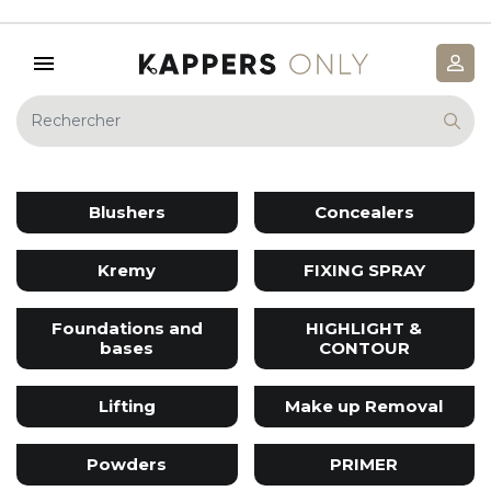
Blushers
Concealers
Kremy
FIXING SPRAY
Foundations and
HIGHLIGHT &
bases
CONTOUR
Lifting
Make up Removal
Powders
PRIMER