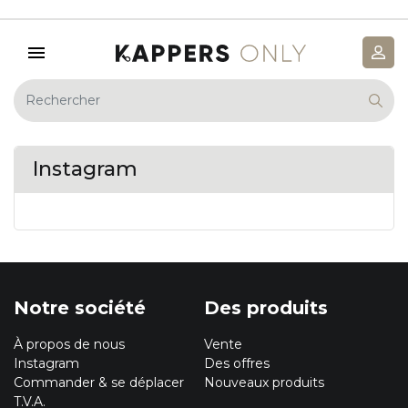
Instagram
Notre société
Des produits
À propos de nous
Vente
Instagram
Des offres
Commander & se déplacer
Nouveaux produits
T.V.A.