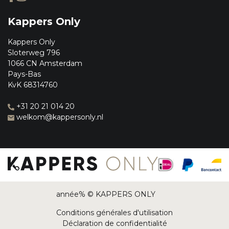
Kappers Only
Kappers Only
Sloterweg 796
1066 CN Amsterdam
Pays-Bas
KvK 68314760
+31 20 21 014 20
welkom@kappersonly.nl
année% © KAPPERS ONLY
Conditions générales d'utilisation
Déclaration de confidentialité