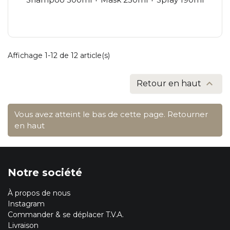
Affichage 1-12 de 12 article(s)

Retour en haut
Vous avez atteint le bas de cette page.
Retourner
en haut
Notre société
À propos de nous
Instagram
Commander & se déplacer T.V.A.
Livraison