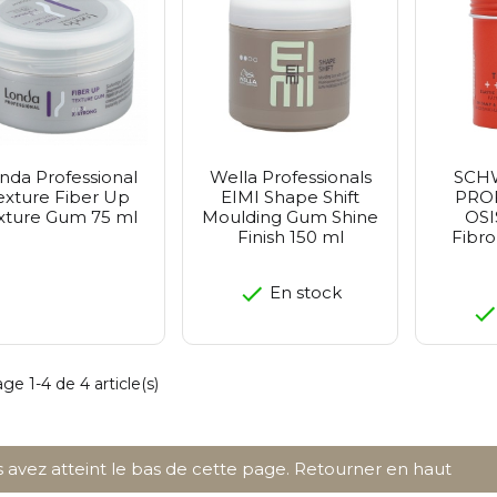
Pestl
Petitf
Realb
Purit
Vt Co
Zeroi
nda Professional
Wella Professionals
SCH
exture Fiber Up
EIMI Shape Shift
PRO
xture Gum 75 ml
Moulding Gum Shine
OSI
Finish 150 ml
Fibro
En stock
ge 1-4 de 4 article(s)
 avez atteint le bas de cette page.
Retourner en haut