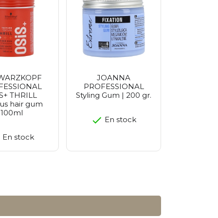
o
ee
arrier
o Seoul
smetics
d
WARZKOPF
JOANNA
FESSIONAL
PROFESSIONAL
S+ THRILL
Styling Gum | 200 gr.
us hair gum
100ml
En stock
En stock