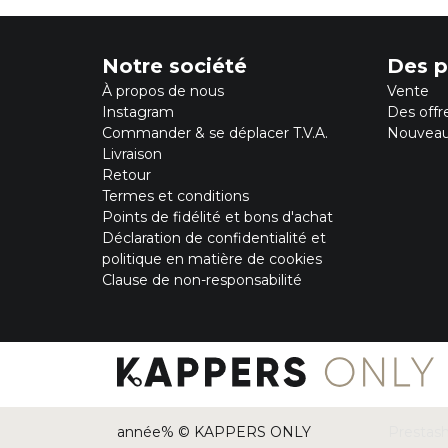
Purito Seoul
Redken
Reuzel
Notre société
Des p
Revlon
À propos de nous
Vente
St. Tropez
Revlon Make-Up
Instagram
Des offr
Rimmel
Commander & se déplacer T.V.A.
Nouveau
Schwarzkopf
Livraison
Sebastian
Retour
Selective
Termes et conditions
Tigi
Points de fidélité et bons d'achat
Wella
Déclaration de confidentialité et
Wella Sp
politique en matière de cookies
Yellow Professional
Clause de non-responsabilité
Alpecin
année% © KAPPERS ONLY
Prestas