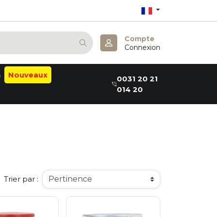
Compte
Connexion
n
Nouveaux
0031 20 21
014 20
alm
ab
a:B
thea
elaxin
aru
er
Trier par :
me
m
a
& May