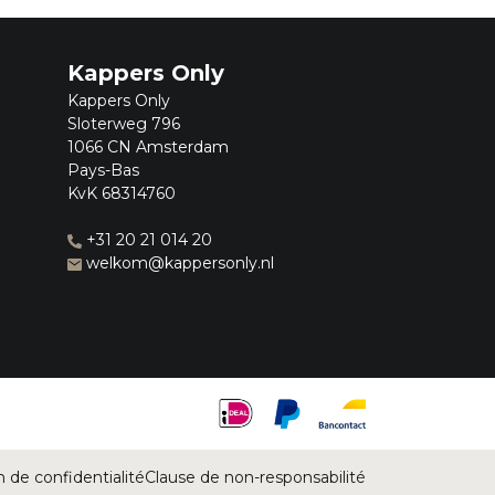
Kappers Only
Kappers Only
Sloterweg 796
1066 CN Amsterdam
Pays-Bas
KvK 68314760
+31 20 21 014 20
welkom@kappersonly.nl
n de confidentialité
Clause de non-responsabilité