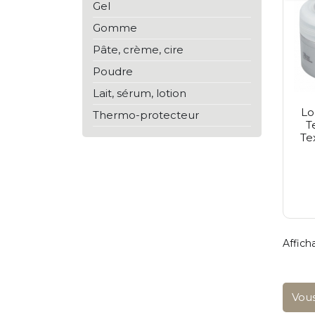
Gel
Fudge
Goldwell
Gomme
Inebrya
Inglot
Pâte, crème, cire
Joanna Professional
Poudre
Kaypro
Kérastase
Lait, sérum, lotion
Kundal
Lo
Lisap
Thermo-protecteur
T
Londa
Te
L'anza
L'oréal Paris
L'oréal Professionnel
Malibu C
Matrix
Max Factor
Maybelline
Medisept
Afficha
Moroccanoil
Nioxin
No Inhibition
Olaplex
Vous
Olivia Garden
Proraso