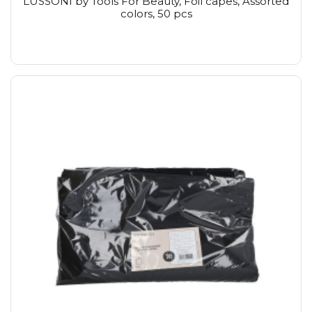
LUSSONI by Tools For Beauty, Foil capes, Assorted
colors, 50 pcs