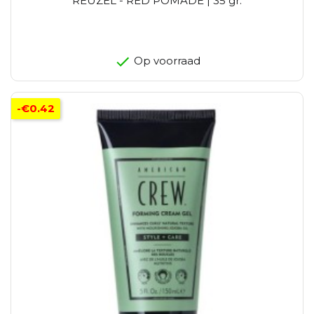
REUZEL - RED POMADE | 35 gr.
Op voorraad
-€0.42