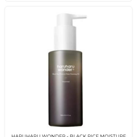
HARUHARU WONDER - BLACK RICE MOISTURE