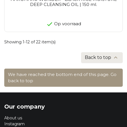
DEEP CLEANSING OIL | 150 ml.
Op voorraad
Showing 1-12 of 22 item(s)

Back to top
We have reached the bottom end of this page.
Go
back to top
Our company
About us
Instagram