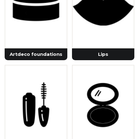
Artdeco foundations
Lips