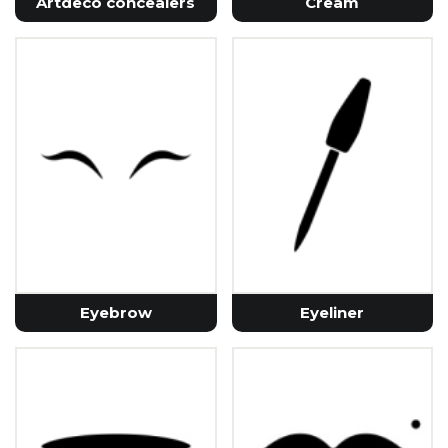
Artdeco concealers
Cream
Eyebrow
Eyeliner