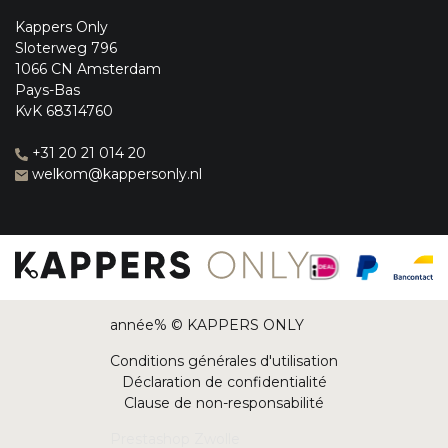
Kappers Only
Sloterweg 796
1066 CN Amsterdam
Pays-Bas
KvK 68314760
+31 20 21 014 20
welkom@kappersonly.nl
année% © KAPPERS ONLY
Conditions générales d'utilisation
Déclaration de confidentialité
Clause de non-responsabilité
Prestashop Zwolle