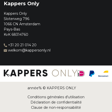
Kappers Only
Kappers Only
Sloterweg 796
1066 CN Amsterdam
Pays-Bas
KvK 68314760
+31 20 21 014 20
welkom@kappersonly.nl
année% © KAPPERS ONLY
Conditions générales d'utilisation
Déclaration de confidentialité
Clause de non-responsabilité