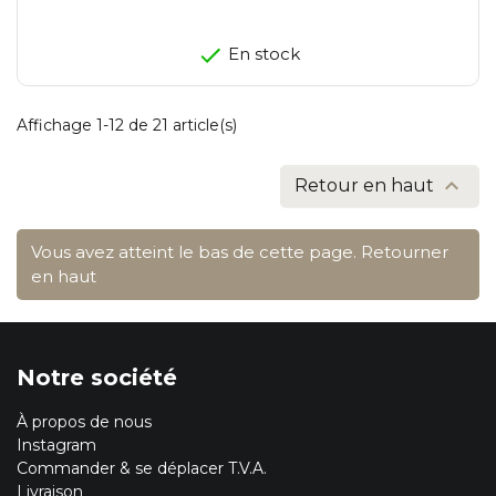
En stock
Affichage 1-12 de 21 article(s)

Retour en haut
Vous avez atteint le bas de cette page.
Retourner
en haut
Notre société
À propos de nous
Instagram
Commander & se déplacer T.V.A.
Livraison