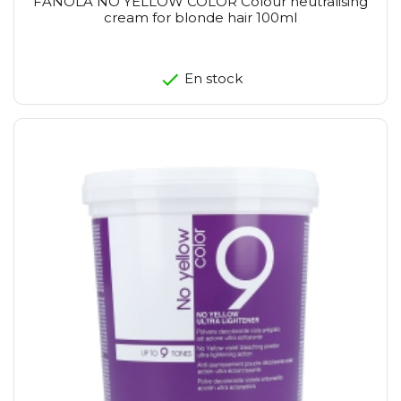
FANOLA NO YELLOW COLOR Colour neutralising
cream for blonde hair 100ml
En stock