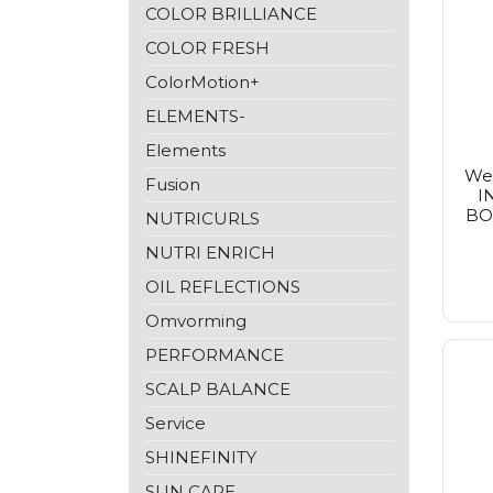
Fudge
COLOR BRILLIANCE
Goldwell
COLOR FRESH
Inebrya
Inglot
ColorMotion+
Joanna Professional
Kaypro
ELEMENTS-
Kérastase
Elements
Kundal
Wel
Lisap
Fusion
I
Londa
BO
NUTRICURLS
L'anza
L'oréal Paris
NUTRI ENRICH
L'oréal Professionnel
Malibu C
OIL REFLECTIONS
Matrix
Omvorming
Max Factor
Maybelline
PERFORMANCE
Medisept
Moroccanoil
SCALP BALANCE
Nioxin
Service
No Inhibition
Olaplex
SHINEFINITY
Olivia Garden
SUN CARE
Proraso