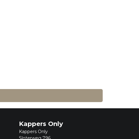
Kappers Only
Kappers Only
Sloterweg 796