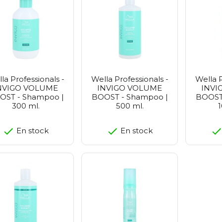
Pestl
Petitf
Realb
Purit
Vt Co
Zeroi
la Professionals -
Wella Professionals -
Wella P
NVIGO VOLUME
INVIGO VOLUME
INVI
OST - Shampoo |
BOOST - Shampoo |
BOOST
300 ml.
500 ml.
1
En stock
En stock