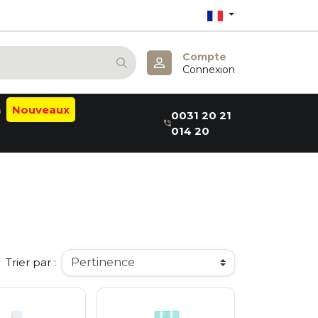
Compte
Connexion
n
Nouveaux
0031 20 21
014 20
alm
ab
a:B
thea
elaxin
aru
er
Trier par :
me
m
a
& May