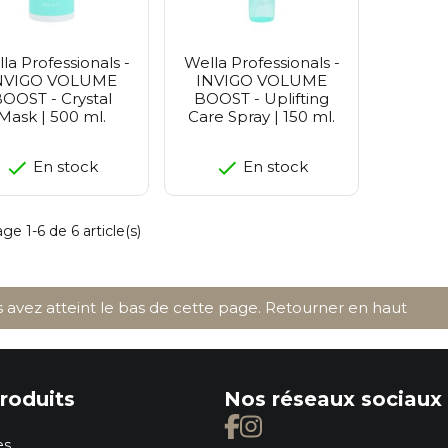
la Professionals -
Wella Professionals -
NVIGO VOLUME
INVIGO VOLUME
OOST - Crystal
BOOST - Uplifting
Mask | 500 ml.
Care Spray | 150 ml.
En stock
En stock
ge 1-6 de 6 article(s)
 avez atteint le bas de cette page.
Retourner en haut
roduits
Nos réseaux sociaux
es