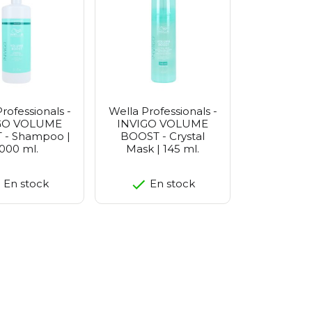
o
ee
arrier
o Seoul
smetics
d
rofessionals -
Wella Professionals -
GO VOLUME
INVIGO VOLUME
 - Shampoo |
BOOST - Crystal
000 ml.
Mask | 145 ml.
En stock
En stock