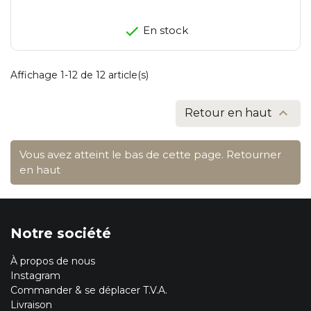
En stock
Affichage 1-12 de 12 article(s)

Retour en haut
Vous avez atteint le bas de cette page.
Retourner
en haut
Notre société
À propos de nous
Instagram
Commander & se déplacer T.V.A.
Livraison