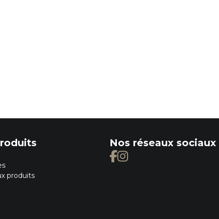
Pestl
Petitf
Realb
Purit
Vt Co
Zeroi
roduits
Nos réseaux sociaux
es
x produits