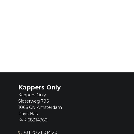
o
ee
arrier
o Seoul
smetics
d
Kappers Only
Kappers Only
Sloterweg 796
1066 CN Amsterdam
Pays-Bas
KvK 68314760
+31 20 21 014 20