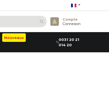
Compte
Connexion
n
Nouveaux
0031 20 21
014 20
alm
ab
a:B
thea
elaxin
aru
er
me
m
a
& May