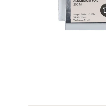
Inebrya
Inglot
Joanna
Kaypro
Kérastase
Kundal
Lisap
Londa
L'anza
L'oréal Paris
L'oréal
Malibu C
Matrix
Max Factor
Maybelline
Medisept
Moroccanoil
Nioxin
No Inhibition
Olaplex
Olivia Garden
Proraso
Purito Seoul
Redken