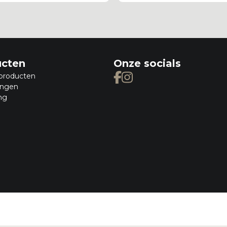
ucten
Onze socials
producten
ingen
ng