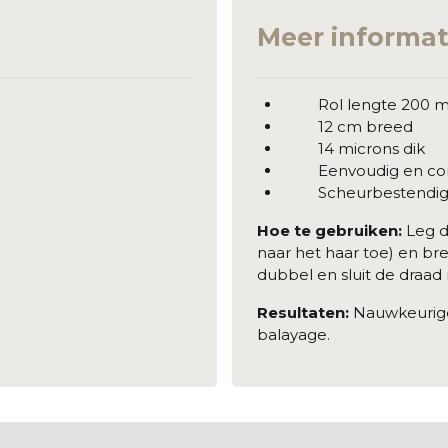
Meer informat
Rol lengte 200 m 
12 cm breed
14 microns dik
Eenvoudig en com
Scheurbestendi
Hoe te gebruiken:
Leg d
naar het haar toe) en br
dubbel en sluit de draad 
Resultaten:
Nauwkeurige
balayage.