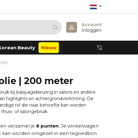
Account
Inloggen
Korean Beauty
Nieuw
Anua
eter
Atopalm
Barulab
Derma:B
lie | 200 meter
Dr. Althea
Dr. Melaxin
ruik bij balayagekleuring in salons en andere
Haruharu Wonder
n highlights en achtergrondverlichting. De
Julyme
andige rol die naar behoefte kan worden
Lagom
huis- of salongebruik.
Missha
Mary & May
Pestlo
pen verzamel je
8
punten
. Je winkelwagen
Petitfee
t kan worden omgezet in een tegoedbon
Realbarrier