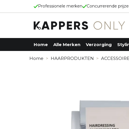
Professionele merken
Concurrerende prijz
Home
Alle Merken
Verzorging
Styli
Alfaparf
Shampoos
Haa
Home
HAARPRODUKTEN
ACCESSOIR
American Crew
Conditioners
Spr
Artdeco
Maskers
Mo
Biolage
Balsem / Crème
Gel
Bourjois
Oliën
Gu
Chi
Pas
Dermalogica
Poe
D:Fi
Lot
Echosline
Hit
Ecocera
Eleven Australia
Fanola
Fudge
Goldwell