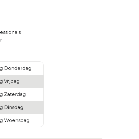
Purito Seoul
Vt Cosmetics
Zeroid
essionals
r
ng Donderdag
g Vrijdag
ng Zaterdag
ng Dinsdag
ng Woensdag