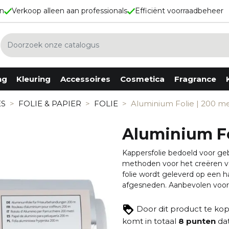
en
Verkoop alleen aan professionals
Efficiënt voorraadbeheer
ng
Kleuring
Accessoires
Cosmetica
Fragrance
rspray / Lak
Verf
Borstels
Ogen
Lattafa
ES
FOLIE & PAPIER
FOLIE
Aluminium Folie | 200 m
ay
Oxydanten
Folie & Papier
Lippen
Mexx
usse
Blonderen
Handschoenen
Gezicht
Ontkleuren
Kammen
Nagels
Aluminium Fo
m
Accessoires
Kapmantels
Tools
ta / Klei, Crème, Wax
Diversen
Klemmen
Kappersfolie bedoeld voor geb
der
Kwasten
methoden voor het creëren va
ion & Serum
Pompjes
folie wordt geleverd op een h
tebescherming
Scharen
Spelden
afgesneden. Aanbevolen voor t
Tondeuse-Tools
Tools
Door dit product te ko
komt in totaal
8
punten
da